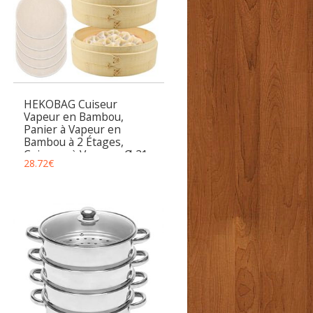
HEKOBAG Cuiseur
Vapeur en Bambou,
Panier à Vapeur en
Bambou à 2 Étages,
Cuiseurs à Vapeurs Ø 21
28.72
€
cm, Panier Cuisson avec
5 Pcs Tapis de Cuisson
pour Boulettes,
Légumes, Riz