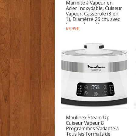
Marmite à Vapeur en
Acier Inoxydable, Cuiseur
Vapeur, Casserole (3 en
1), Diamètre 26 cm, avec
Couvercle en Verre,
69.99
€
Cuiseur Vapeur pour
Tous Types de
Cuisinières, y Compris à
Induction, Argent
Moulinex Steam Up
Cuiseur Vapeur 8
Programmes S’adapte à
Tous les Formats de