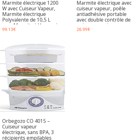
Marmite électrique 1200
Marmite électrique avec
W avec Cuiseur Vapeur,
cuiseur vapeur, poêle
Marmite électrique
antiadhésive portable
Polyvalente de 10,5 L
avec double contrôle de
avec Marmite à Vapeur à
puissance, cuiseur
99.13
€
26.99
€
2 Niveaux pour Soupe,
électrique Shabu Shabu
Nouilles, Avoine, Steak,
pour nouilles, flocons
pour Dortoir,
d’avoine, pâtes, ramen,
1,5 L (vert)
Orbegozo CO 4015 –
Cuiseur vapeur
électrique, sans BPA, 3
récipients empilables