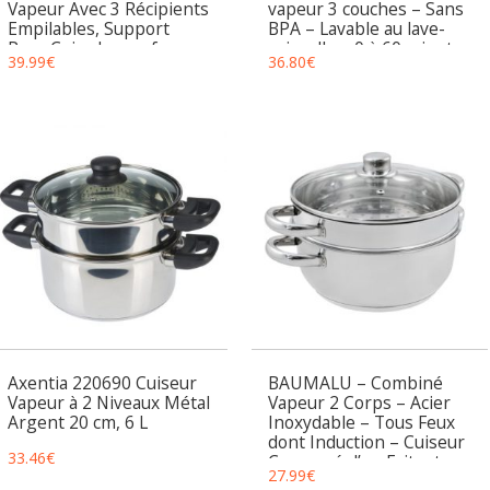
Vapeur Avec 3 Récipients
vapeur 3 couches – Sans
Empilables, Support
BPA – Lavable au lave-
Pour Cuire les œufs,
vaisselle – 0 à 60 minutes
39.99
€
36.80
€
Minuterie de 60 Minutes,
– Capacité de 9 litres –
Récipient Pour Cuire le
Gris
riz, Sans BPA, 900 W
Axentia 220690 Cuiseur
BAUMALU – Combiné
Vapeur à 2 Niveaux Métal
Vapeur 2 Corps – Acier
Argent 20 cm, 6 L
Inoxydable – Tous Feux
dont Induction – Cuiseur
33.46
€
Composé d’un Faitout,
27.99
€
Compartiment Perforé