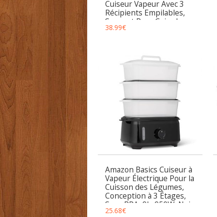
Cuiseur Vapeur Avec 3
Récipients Empilables,
Support Pour Cuire les
38.99
€
œufs, Minuterie de 60
Minutes, Récipient Pour
Cuire le riz, Sans BPA,
900 W
Amazon Basics Cuiseur à
Vapeur Électrique Pour la
Cuisson des Légumes,
Conception à 3 Étages,
Sans BPA, 9L, 950W, Noir
25.68
€