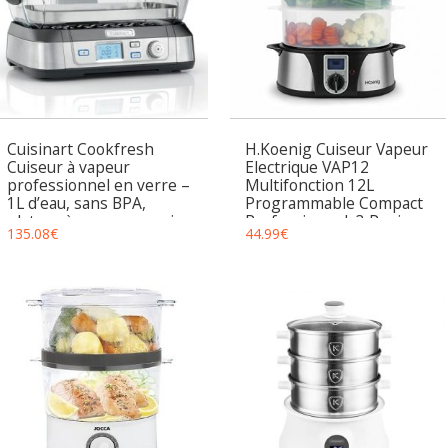
Cuisinart Cookfresh
H.Koenig Cuiseur Vapeur
Cuiseur à vapeur
Electrique VAP12
professionnel en verre –
Multifonction 12L
1L d’eau, sans BPA,
Programmable Compact
plateau à vapeur en acier
Professionnel, 3 Paniers
135.08
€
44.99
€
inoxydable – 30 sec de
empilables amovibles
chauffage – Affichage
pour Œufs Légumes, Bol
numérique
cuiseur à Riz, Minuteur
60min, Bac à jus amovible