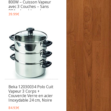
800W – Cuisson Vapeur
avec 3 Couches – Sans
BPA – Lavable au Lave-
39.99
€
Vaisselle – 0 à 60
Minutes – Capacité de 9
Litres – Gris
Beka 12030034 Polo Cuit
Vapeur 3 Corps +
Couvercle Verre en acier
Inoxydable 24 cm, Noire
84.93
€