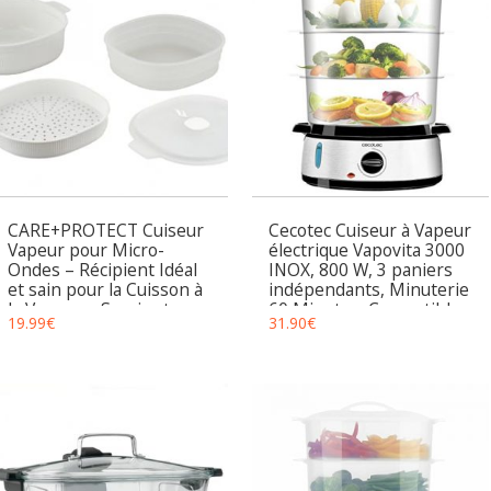
CARE+PROTECT Cuiseur
Cecotec Cuiseur à Vapeur
Vapeur pour Micro-
électrique Vapovita 3000
Ondes – Récipient Idéal
INOX, 800 W, 3 paniers
et sain pour la Cuisson à
indépendants, Minuterie
la Vapeur – Servir et
60 Minutes, Compatible
19.99
€
31.90
€
Conserver – Sans BPA –
Lave-Vaisselle.
4 L avec 2 Plateaux