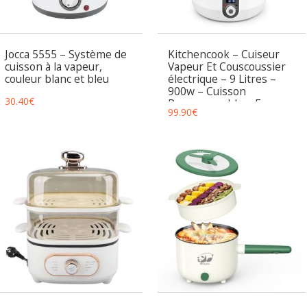
Jocca 5555 – Système de
Kitchencook – Cuiseur
cuisson à la vapeur,
Vapeur Et Couscoussier
couleur blanc et bleu
électrique – 9 Litres –
900w – Cuisson
30.40
€
Programmable – Ecran
99.90
€
Led – Maintien Au Chaud