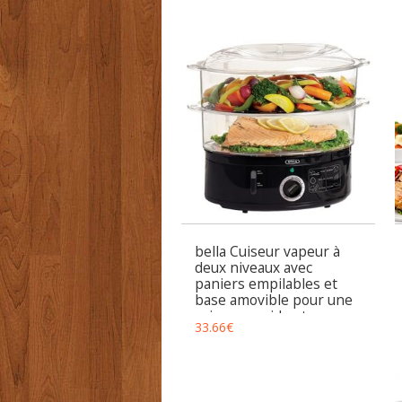
bella Cuiseur vapeur à
deux niveaux avec
paniers empilables et
base amovible pour une
cuisson rapide et
33.66
€
simultanée – Arrêt
automatique et
protection contre la
sécheresse et
l’ébullition, 7 L, noir