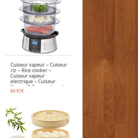
Cuiseur vapeur – Cuiseur
riz – Rice cooker –
Cuiseur vapeur
electrique – Cuiseur
Vapeur 3 Compartiments
80.97
€
DG3547 Clatronic