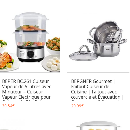
et Couvercle en Verre –
Poignées Fixes – Ø24cm
BEPER BC.261 Cuiseur
BERGNER Gourmet |
Vapeur de 5 Litres avec
Faitout Cuiseur de
Minuteur – Cuiseur
Cuisine | Faitout avec
Vapeur Électrique pour
couvercle et Évacuation |
Cuiseur de Riz, Poisson,
Contenance 2,2 L | Acier
30.54
€
29.99
€
Raviolis, Légumes,
Inoxydable | Très
Viande, Sans BPA
résistant, Facile à
nettoyer et pour tous
types de cuisinières